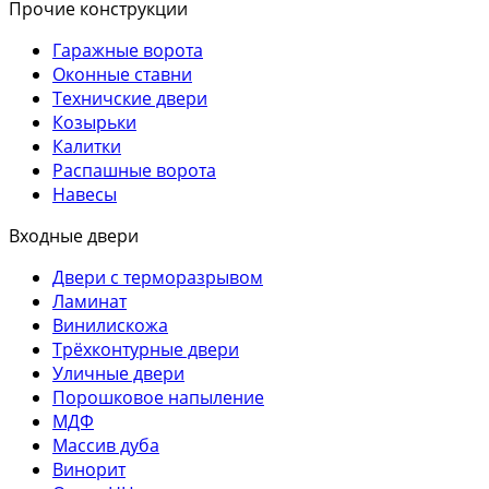
Прочие конструкции
Гаражные ворота
Оконные ставни
Техничские двери
Козырьки
Калитки
Распашные ворота
Навесы
Входные двери
Двери с терморазрывом
Ламинат
Винилискожа
Трёхконтурные двери
Уличные двери
Порошковое напыление
МДФ
Массив дуба
Винорит