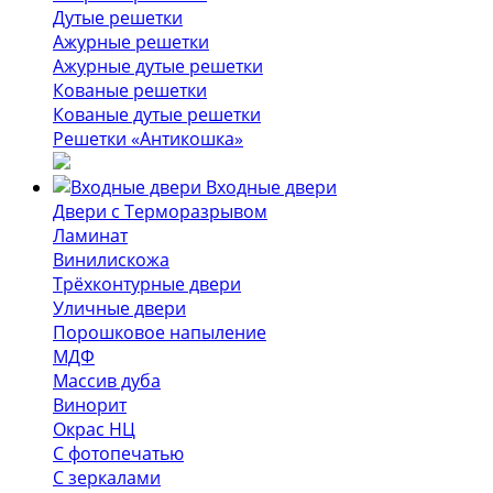
Дутые решетки
Ажурные решетки
Ажурные дутые решетки
Кованые решетки
Кованые дутые решетки
Решетки «Антикошка»
Входные двери
Двери с Терморазрывом
Ламинат
Винилискожа
Трёхконтурные двери
Уличные двери
Порошковое напыление
МДФ
Массив дуба
Винорит
Окрас НЦ
С фотопечатью
С зеркалами