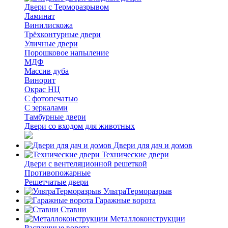
Двери с Терморазрывом
Ламинат
Винилискожа
Трёхконтурные двери
Уличные двери
Порошковое напыление
МДФ
Массив дуба
Винорит
Окрас НЦ
С фотопечатью
С зеркалами
Тамбурные двери
Двери со входом для животных
Двери для дач и домов
Технические двери
Двери с вентеляционной решеткой
Противопожарные
Решетчатые двери
УльтраТерморазрыв
Гаражные ворота
Ставни
Металлоконструкции
Распашные ворота