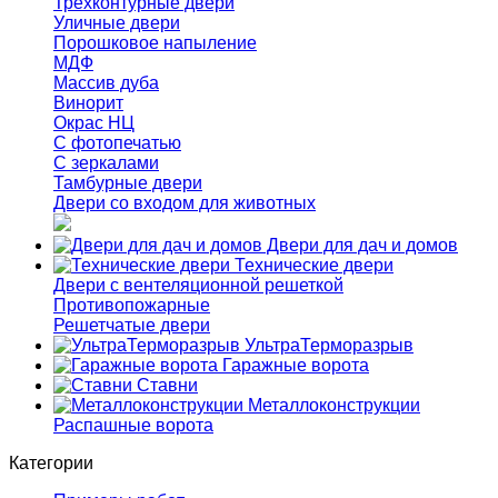
Трёхконтурные двери
Уличные двери
Порошковое напыление
МДФ
Массив дуба
Винорит
Окрас НЦ
С фотопечатью
С зеркалами
Тамбурные двери
Двери со входом для животных
Двери для дач и домов
Технические двери
Двери с вентеляционной решеткой
Противопожарные
Решетчатые двери
УльтраТерморазрыв
Гаражные ворота
Ставни
Металлоконструкции
Распашные ворота
Категории