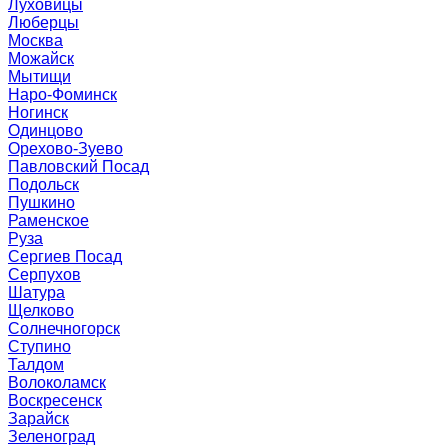
Луховицы
Люберцы
Москва
Можайск
Мытищи
Наро-Фоминск
Ногинск
Одинцово
Орехово-Зуево
Павловский Посад
Подольск
Пушкино
Раменское
Руза
Сергиев Посад
Серпухов
Шатура
Щелково
Солнечногорск
Ступино
Талдом
Волоколамск
Воскресенск
Зарайск
Зеленоград