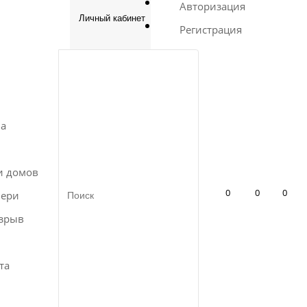
Авторизация
Личный кабинет
Регистрация
на
и домов
0
0
0
вери
зрыв
та