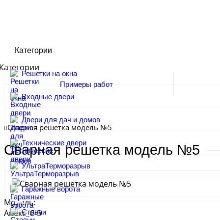
Категории
Категории
Решетки на окна
Примеры работ
Входные двери
Двери для дач и домов
Сварная решетка модель №5
Технические двери
Сварная решетка модель №5
УльтраТерморазрыв
Гаражные ворота
Модель:
Ставни
Апекс_С-5