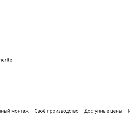
erite
нный монтаж
Своё производство
Доступные цены