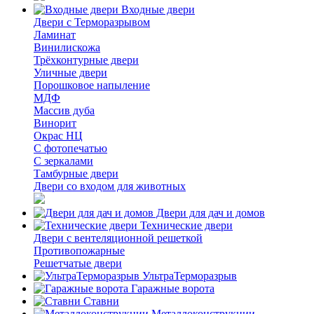
Входные двери
Двери с Терморазрывом
Ламинат
Винилискожа
Трёхконтурные двери
Уличные двери
Порошковое напыление
МДФ
Массив дуба
Винорит
Окрас НЦ
С фотопечатью
С зеркалами
Тамбурные двери
Двери со входом для животных
Двери для дач и домов
Технические двери
Двери с вентеляционной решеткой
Противопожарные
Решетчатые двери
УльтраТерморазрыв
Гаражные ворота
Ставни
Металлоконструкции