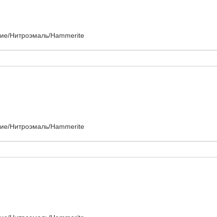
ние/Нитроэмаль/Hammerite
ние/Нитроэмаль/Hammerite