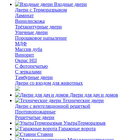
Входные двери
Двери с Терморазрывом
Ламинат
Винилискожа
Трёхконтурные двери
Уличные двери
Порошковое напыление
МДФ
Массив дуба
Винорит
Окрас НЦ
С фотопечатью
С зеркалами
Тамбурные двери
Двери со входом для животных
Двери для дач и домов
Технические двери
Двери с вентеляционной решеткой
Противопожарные
Решетчатые двери
УльтраТерморазрыв
Гаражные ворота
Ставни
Металлоконструкции