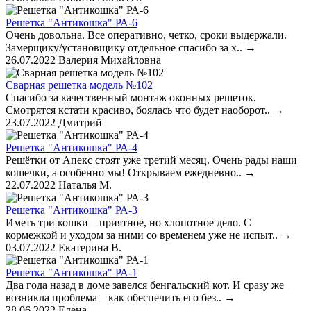
Решетка "Антикошка" РА-6
Очень довольна. Все оперативно, четко, сроки выдержали.
Замерщику/установщику отдельное спасибо за х..
→
26.07.2022
Валерия Михайловна
Сварная решетка модель №102
Спасибо за качественный монтаж оконных решеток.
Смотрятся кстати красиво, боялась что будет наоборот..
→
23.07.2022
Дмитрий
Решетка "Антикошка" РА-4
Решётки от Апекс стоят уже третий месяц. Очень рады наши
кошечки, а особенно мы! Открываем ежедневно..
→
22.07.2022
Наталья М.
Решетка "Антикошка" РА-3
Иметь три кошки – приятное, но хлопотное дело. С
кормежкой и уходом за ними со временем уже не испыт..
→
03.07.2022
Екатерина В.
Решетка "Антикошка" РА-1
Два года назад в доме завелся бенгальский кот. И сразу же
возникла проблема – как обеспечить его без..
→
28.06.2022
Елена