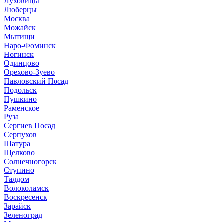
Луховицы
Люберцы
Москва
Можайск
Мытищи
Наро-Фоминск
Ногинск
Одинцово
Орехово-Зуево
Павловский Посад
Подольск
Пушкино
Раменское
Руза
Сергиев Посад
Серпухов
Шатура
Щелково
Солнечногорск
Ступино
Талдом
Волоколамск
Воскресенск
Зарайск
Зеленоград