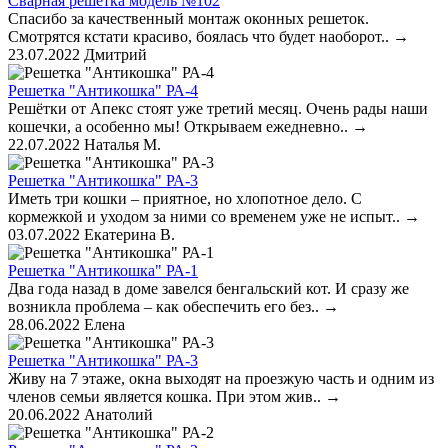
Сварная решетка модель №102
Спасибо за качественный монтаж оконных решеток.
Смотрятся кстати красиво, боялась что будет наоборот..
→
23.07.2022
Дмитрий
Решетка "Антикошка" РА-4
Решётки от Апекс стоят уже третий месяц. Очень рады наши
кошечки, а особенно мы! Открываем ежедневно..
→
22.07.2022
Наталья М.
Решетка "Антикошка" РА-3
Иметь три кошки – приятное, но хлопотное дело. С
кормежкой и уходом за ними со временем уже не испыт..
→
03.07.2022
Екатерина В.
Решетка "Антикошка" РА-1
Два года назад в доме завелся бенгальский кот. И сразу же
возникла проблема – как обеспечить его без..
→
28.06.2022
Елена
Решетка "Антикошка" РА-3
Живу на 7 этаже, окна выходят на проезжую часть и одним из
членов семьи является кошка. При этом жив..
→
20.06.2022
Анатолий