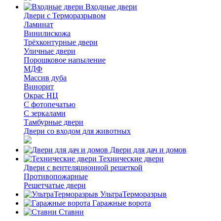
Входные двери
Двери с Терморазрывом
Ламинат
Винилискожа
Трёхконтурные двери
Уличные двери
Порошковое напыление
МДФ
Массив дуба
Винорит
Окрас НЦ
С фотопечатью
С зеркалами
Тамбурные двери
Двери со входом для животных
Двери для дач и домов
Технические двери
Двери с вентеляционной решеткой
Противопожарные
Решетчатые двери
УльтраТерморазрыв
Гаражные ворота
Ставни