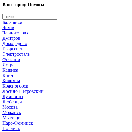
Ваш город: Помона
Балашиха
Чехов
Черноголовка
Дмитров
Домодедово
Егорьевск
Электросталь
Фрязино
Истра
Кашира
Клин
Коломна
Красногорск
Лосино-Петровский
Луховицы
Люберцы
Москва
Можайск
Мытищи
Наро-Фоминск
Ногинск