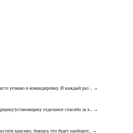
асто уезжаю в командировку. И каждый раз ..
→
ерщику/установщику отдельное спасибо за х..
→
стати красиво, боялась что будет наоборот..
→