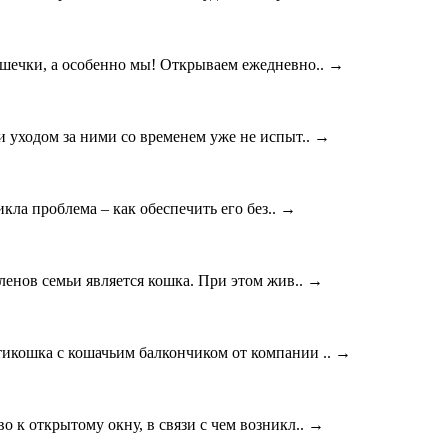
ошечки, а особенно мы! Открываем ежедневно..
→
и уходом за ними со временем уже не испыт..
→
икла проблема – как обеспечить его без..
→
ленов семьи является кошка. При этом жив..
→
тикошка с кошачьим балкончиком от компании ..
→
 к открытому окну, в связи с чем возникл..
→