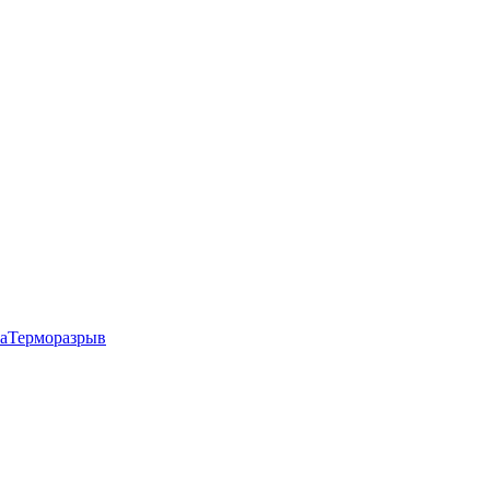
аТерморазрыв