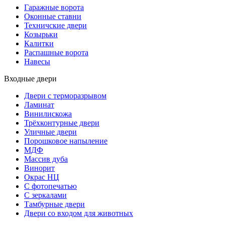
Гаражные ворота
Оконные ставни
Техничские двери
Козырьки
Калитки
Распашные ворота
Навесы
Входные двери
Двери с терморазрывом
Ламинат
Винилискожа
Трёхконтурные двери
Уличные двери
Порошковое напыление
МДФ
Массив дуба
Винорит
Окрас НЦ
С фотопечатью
С зеркалами
Тамбурные двери
Двери со входом для животных