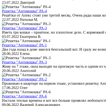
23.07.2022
Дмитрий
Решетка "Антикошка" РА-4
Решётки от Апекс стоят уже третий месяц. Очень рады наши к
22.07.2022
Наталья М.
Решетка "Антикошка" РА-3
Иметь три кошки – приятное, но хлопотное дело. С кормежкой 
03.07.2022
Екатерина В.
Решетка "Антикошка" РА-1
Два года назад в доме завелся бенгальский кот. И сразу же возн
28.06.2022
Елена
Решетка "Антикошка" РА-3
Живу на 7 этаже, окна выходят на проезжую часть и одним из ч
20.06.2022
Анатолий
Решетка "Антикошка" РА-2
Проживаю в квартире на первом этаже, установил решетку Ан
17.06.2022
Олег
Решетка "Антикошка" РА-6
Настали теплые времена и кот все больше проявлял любопытство
09.06.2022
Валерий Александрович