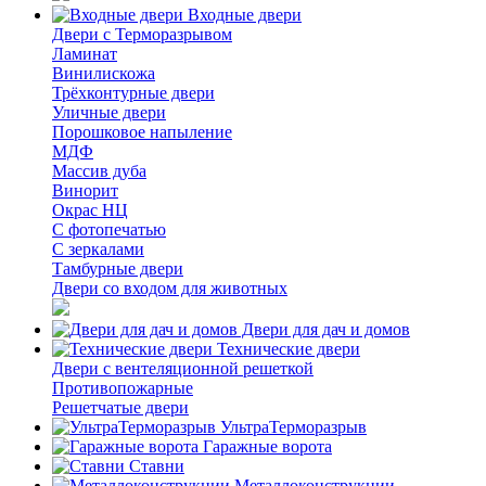
Входные двери
Двери с Терморазрывом
Ламинат
Винилискожа
Трёхконтурные двери
Уличные двери
Порошковое напыление
МДФ
Массив дуба
Винорит
Окрас НЦ
С фотопечатью
С зеркалами
Тамбурные двери
Двери со входом для животных
Двери для дач и домов
Технические двери
Двери с вентеляционной решеткой
Противопожарные
Решетчатые двери
УльтраТерморазрыв
Гаражные ворота
Ставни
Металлоконструкции