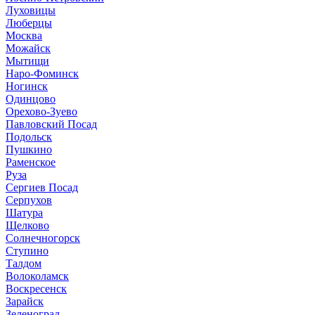
Луховицы
Люберцы
Москва
Можайск
Мытищи
Наро-Фоминск
Ногинск
Одинцово
Орехово-Зуево
Павловский Посад
Подольск
Пушкино
Раменское
Руза
Сергиев Посад
Серпухов
Шатура
Щелково
Солнечногорск
Ступино
Талдом
Волоколамск
Воскресенск
Зарайск
Зеленоград