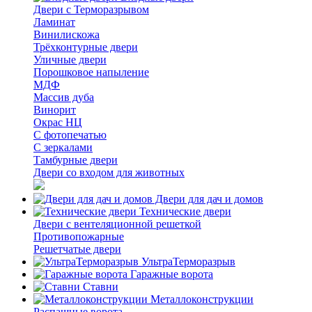
Двери с Терморазрывом
Ламинат
Винилискожа
Трёхконтурные двери
Уличные двери
Порошковое напыление
МДФ
Массив дуба
Винорит
Окрас НЦ
С фотопечатью
С зеркалами
Тамбурные двери
Двери со входом для животных
Двери для дач и домов
Технические двери
Двери с вентеляционной решеткой
Противопожарные
Решетчатые двери
УльтраТерморазрыв
Гаражные ворота
Ставни
Металлоконструкции
Распашные ворота